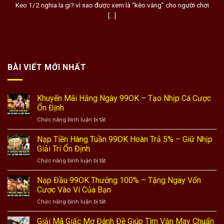
Keo 1/2 nghia la gi? vì sao được xem là “kèo vàng” cho người chơi
[...]
BÀI VIẾT MỚI NHẤT
Khuyến Mãi Hằng Ngày 99OK – Tạo Nhịp Cá Cược
Ổn Định
ở
Chức năng bình luận bị tắt
Khuyến
Mãi
Nạp Tiền Hàng Tuần 99OK Hoàn Trả 5% – Giữ Nhịp
Hằng
Giải Trí Ổn Định
Ngày
ở
Chức năng bình luận bị tắt
99OK
Nạp
–
Tiền
Nạp Đầu 99OK Thưởng 100% – Tặng Ngay Vốn
Tạo
Hàng
Nhịp
Cược Vào Ví Của Bạn
Tuần
Cá
ở
Chức năng bình luận bị tắt
99OK
Cược
Nạp
Hoàn
Ổn
Đầu
Giải Mã Giấc Mơ Đánh Đề Giúp Tìm Vận May Chuẩn
Trả
Định