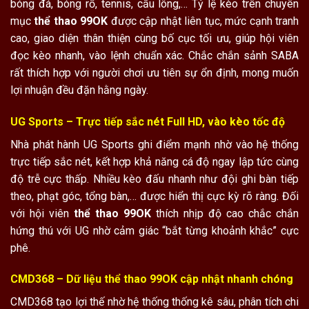
bóng đá, bóng rổ, tennis, cầu lông,… Tỷ lệ kèo trên chuyên
mục
thể thao 99OK
được cập nhật liên tục, mức cạnh tranh
cao, giao diện thân thiện cùng bố cục tối ưu, giúp hội viên
đọc kèo nhanh, vào lệnh chuẩn xác. Chắc chắn sảnh SABA
rất thích hợp với người chơi ưu tiên sự ổn định, mong muốn
lợi nhuận đều đặn hằng ngày.
UG Sports – Trực tiếp sắc nét Full HD, vào kèo tốc độ
Nhà phát hành UG Sports ghi điểm mạnh nhờ vào hệ thống
trực tiếp sắc nét, kết hợp khả năng cá độ ngay lập tức cùng
độ trễ cực thấp. Nhiều kèo đấu nhanh như đội ghi bàn tiếp
theo, phạt góc, tổng bàn,… được hiển thị cực kỳ rõ ràng. Đối
với hội viên
thể thao 99OK
thích nhịp độ cao chắc chắn
hứng thú với UG nhờ cảm giác “bắt từng khoảnh khắc” cực
phê.
CMD368 – Dữ liệu thể thao 99OK cập nhật nhanh chóng
CMD368 tạo lợi thế nhờ hệ thống thống kê sâu, phân tích chi