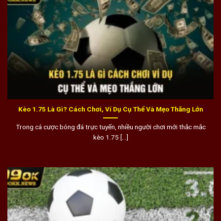
Kèo 1.75 Là Gì? Cách Chơi, Ví Dụ Cụ Thể Và Mẹo Thắng Lớn
Trong cá cược bóng đá trực tuyến, nhiều người chơi mới thắc mắc
kèo 1.75 [...]