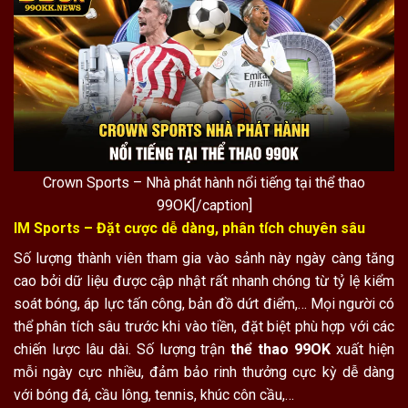
Crown Sports – Nhà phát hành nổi tiếng tại thể thao
99OK[/caption]
IM Sports – Đặt cược dễ dàng, phân tích chuyên sâu
Số lượng thành viên tham gia vào sảnh này ngày càng tăng
cao bởi dữ liệu được cập nhật rất nhanh chóng từ tỷ lệ kiểm
soát bóng, áp lực tấn công, bản đồ dứt điểm,… Mọi người có
thể phân tích sâu trước khi vào tiền, đặt biệt phù hợp với các
chiến lược lâu dài. Số lượng trận
thể thao 99OK
xuất hiện
mỗi ngày cực nhiều, đảm bảo rinh thưởng cực kỳ dễ dàng
với bóng đá, cầu lông, tennis, khúc côn cầu,…