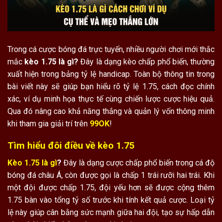
Trong cá cược bóng đá trực tuyến, nhiều người chơi mới thắc
mắc
kèo 1.75 là gì?
Đây là dạng kèo chấp phổ biến, thường
xuất hiện trong bảng tỷ lệ handicap. Toàn bộ thông tin trong
bài viết này sẽ giúp bạn hiểu rõ tỷ lệ 1.75, cách đọc chính
xác, ví dụ minh họa thực tế cùng chiến lược cược hiệu quả.
Qua đó nâng cao khả năng thắng và quản lý vốn thông minh
khi tham gia giải trí trên
99OK
!
Tìm hiểu đôi điều về kèo 1.75
Kèo 1.75 là gì
?
Đây là dạng cược chấp phổ biến trong cá độ
bóng đá châu Á, còn được gọi là chấp 1 trái rưỡi hai trái. Khi
một đội được chấp 1.75, đội yếu hơn sẽ được cộng thêm
1.75 bàn vào tổng tỷ số trước khi tính kết quả cược. Loại tỷ
lệ này giúp cân bằng sức mạnh giữa hai đội, tạo sự hấp dẫn