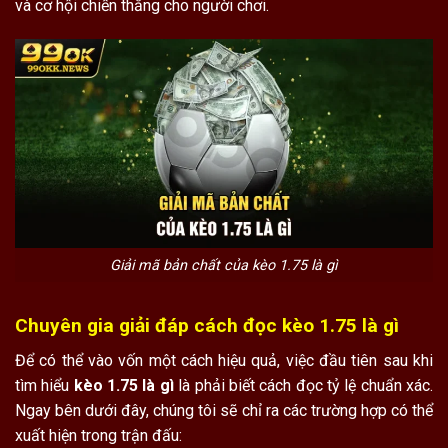
và cơ hội chiến thắng cho người chơi.
Giải mã bản chất của kèo 1.75 là gì
Chuyên gia giải đáp cách đọc kèo 1.75 là gì
Để có thể vào vốn một cách hiệu quả, việc đầu tiên sau khi
tìm hiểu
kèo 1.75 là gì
là phải biết cách đọc tỷ lệ chuẩn xác.
Ngay bên dưới đây, chúng tôi sẽ chỉ ra các trường hợp có thể
xuất hiện trong trận đấu: