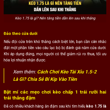
Kèo 1.75 là gì? Nên tăng tiền dần lên sau khi thắng
Đảo theo cửa dưới
Nếu đội cửa trên khó thắng cách biệt lớn, bạn cần cân nhắc
đặt một phần tiền vào câu lạc bộ bị đánh giá nằm cửa dưới.
Khi áp dụng đúng, mọi người có thể giảm rủi ro thua, tối ưu
hóa lợi nhuận nhận được.
Xem thêm:
Cách Chơi Kèo Tài Xỉu 1.5-2
Là Gì? Chia Sẻ Bí Kíp Vào Tiền
Bật mí các mẹo chơi kèo chấp 1 trái rưỡi hai
trái thắng đậm
Đã có nhiều khách hàng ăn đậm sau khi tìm hiểu
kèo 1.75 là