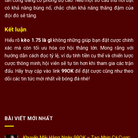
tấn công đang có phong độ cao. Nếu một số cầu thủ nổi bật
có khả năng bùng nổ, chắc chắn khả năng thắng đậm của
đội đó sẽ tăng.
Kết luận
Hiểu rõ
kèo 1.75 là gì
không những giúp bạn đặt cược chính
xác mà còn tối ưu hóa cơ hội thắng lớn. Mong rằng với
hướng dẫn cách đọc tỷ lệ, ví dụ tính tiền cụ thể và chiến lược
cược thông minh, hội viên sẽ tự tin hơn khi tham gia các trận
đấu. Hãy truy cập vào link
99OK
để đặt cược cũng như theo
dõi các tin tức mới nhất về bóng đá nhé!
BÀI VIẾT MỚI NHẤT
Khuyến Mãi Hằng Ngày 99OK – Tạo Nhịp Cá Cược