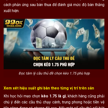
cách phản ứng sau bàn thua để đánh giá mức độ bàn thắng
xuất hiện.
Đọc tâm lý cầu thủ đề chọn kèo 1.75 phù hợp
Xem xét hiệu suất ghi bàn theo từng vị trí trên sân
Khi học hỏi mẹo chọn
kèo 1.75 là gì
, khách hàng cũng phải
chú ý đến các cầu thủ chạy cánh, trung phong hoặc tiền vệ