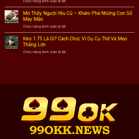
ở
Chức năng bình luận bị tắt
Điềm
May
Mơ
Lành
Chuẩn
Thấy
Mơ Thấy Người Yêu Cũ – Khám Phá Những Con Số
Hay
Xác
Mèo
Dữ
May Mắn
Nhất
–
Và
ở
Chức năng bình luận bị tắt
Giải
Liên
Mơ
Mã
Quan
Thấy
Kèo 1.75 Là Gì? Cách Chơi, Ví Dụ Cụ Thể Và Mẹo
Bí
Đến
Người
Ẩn
Thắng Lớn
Con
Yêu
Điềm
Số
ở
Chức năng bình luận bị tắt
Cũ
Báo
Nào?
Kèo
–
Và
1.75
Khám
Con
Là
Phá
Số
Gì?
Những
May
Cách
Con
Mắn
Chơi,
Số
Ví
May
Dụ
Mắn
Cụ
Thể
Và
Mẹo
Thắng
Lớn