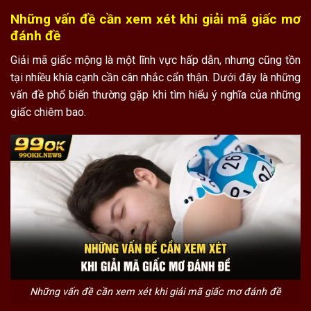
Những vấn đề cần xem xét khi giải mã giấc mơ
đánh đề
Giải mã giấc mộng là một lĩnh vực hấp dẫn, nhưng cũng tồn
tại nhiều khía cạnh cần cân nhắc cẩn thận. Dưới đây là những
vấn đề phổ biến thường gặp khi tìm hiểu ý nghĩa của những
giấc chiêm bao.
Những vấn đề cần xem xét khi giải mã giấc mơ đánh đề