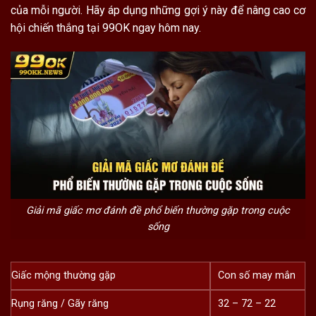
của mỗi người. Hãy áp dụng những gợi ý này để nâng cao cơ
hội chiến thắng tại 99OK ngay hôm nay.
Giải mã giấc mơ đánh đề phổ biến thường gặp trong cuộc
sống
Giấc mộng thường gặp
Con số may mắn
Rụng răng / Gãy răng
32 – 72 – 22