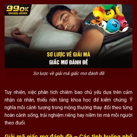
Sơ lược về giải mã giấc mơ đánh đề
Tuy nhiên, việc phân tích chiêm bao chủ yếu dựa trên cảm
nhận cá nhân, thiếu nền tảng khoa học để kiểm chứng. Ý
nghĩa mỗi cảnh tượng trong mộng thường thay đổi theo từng
hoàn cảnh sống, trải nghiệm riêng hay niềm tin mà mỗi người
theo đuổi.
Giải mã giấc mơ đánh đề – Các tình huống phổ