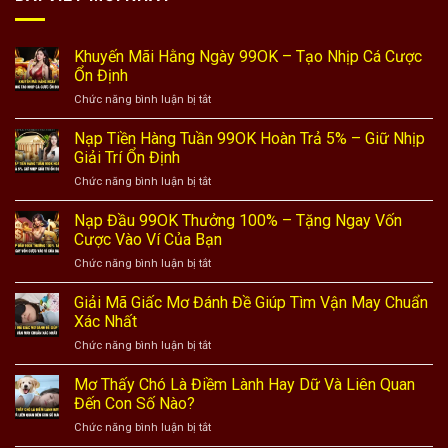
Khuyến Mãi Hằng Ngày 99OK – Tạo Nhịp Cá Cược
Ổn Định
ở
Chức năng bình luận bị tắt
Khuyến
Mãi
Nạp Tiền Hàng Tuần 99OK Hoàn Trả 5% – Giữ Nhịp
Hằng
Giải Trí Ổn Định
Ngày
ở
Chức năng bình luận bị tắt
99OK
Nạp
–
Tiền
Nạp Đầu 99OK Thưởng 100% – Tặng Ngay Vốn
Tạo
Hàng
Nhịp
Cược Vào Ví Của Bạn
Tuần
Cá
ở
Chức năng bình luận bị tắt
99OK
Cược
Nạp
Hoàn
Ổn
Đầu
Giải Mã Giấc Mơ Đánh Đề Giúp Tìm Vận May Chuẩn
Trả
Định
99OK
5%
Xác Nhất
Thưởng
–
ở
Chức năng bình luận bị tắt
100%
Giữ
Giải
–
Nhịp
Mã
Mơ Thấy Chó Là Điềm Lành Hay Dữ Và Liên Quan
Tặng
Giải
Giấc
Ngay
Đến Con Số Nào?
Trí
Mơ
Vốn
Ổn
ở
Chức năng bình luận bị tắt
Đánh
Cược
Định
Mơ
Đề