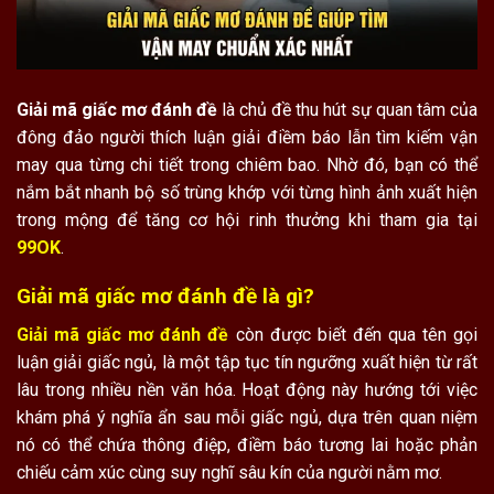
Giải mã giấc mơ đánh đề
là chủ đề thu hút sự quan tâm của
đông đảo người thích luận giải điềm báo lẫn tìm kiếm vận
may qua từng chi tiết trong chiêm bao. Nhờ đó, bạn có thể
nắm bắt nhanh bộ số trùng khớp với từng hình ảnh xuất hiện
trong mộng để tăng cơ hội rinh thưởng khi tham gia tại
99OK
.
Giải mã giấc mơ đánh đề là gì?
Giải mã giấc mơ đánh đề
còn được biết đến qua tên gọi
luận giải giấc ngủ, là một tập tục tín ngưỡng xuất hiện từ rất
lâu trong nhiều nền văn hóa. Hoạt động này hướng tới việc
khám phá ý nghĩa ẩn sau mỗi giấc ngủ, dựa trên quan niệm
nó có thể chứa thông điệp, điềm báo tương lai hoặc phản
chiếu cảm xúc cùng suy nghĩ sâu kín của người nằm mơ.