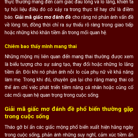
thực thường mang đến cảm giác đau lòng và lo lắng, khiến ta
tự hỏi liệu điều đó có xảy ra trong thực tế hay chỉ là điềm
báo.
Giải mã giấc mơ đánh đề
cho rằng nó
phản ánh vấn đề
về lòng tin, đồng thời chỉ ra sự thiếu rõ ràng trong giao tiếp
hoặc những khó khăn tiềm ẩn trong mối quan hệ.
Chiêm bao thấy mình mang thai
Những mộng mị liên quan đến mang thai thường được xem
là biểu tượng cho sự sáng tạo, thay đổi hoặc những lo lắng
tiềm ẩn. Đôi khi nó phản ánh nỗi lo của phụ nữ về khả năng
làm mẹ. Trong khi đó, chuyên gia lại cho rằng mang thai có
thể ám chỉ việc phát triển tiềm năng cá nhân hoặc củng cố
các mối quan hệ quan trọng trong cuộc sống.
Giải mã giấc mơ đánh đề phổ biến thường gặp
trong cuộc sống
Tháo gỡ bí ẩn các giấc mộng phổ biến xuất hiện hằng ngày
trong cuộc sống, phản ánh những suy nghĩ, cảm xúc tiềm ẩn