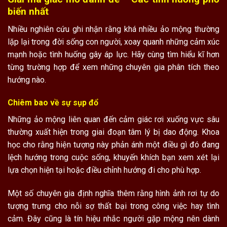
biến nhất
Nhiều nghiên cứu ghi nhận rằng khá nhiều ảo mộng thường
lặp lại trong đời sống con người, xoay quanh những cảm xúc
mạnh hoặc tình huống gây áp lực. Hãy cùng tìm hiểu kĩ hơn
từng trường hợp để xem những chuyên gia phân tích theo
hướng nào.
Chiêm bao về sự sụp đổ
Những ảo mộng liên quan đến cảm giác rơi xuống vực sâu
thường xuất hiện trong giai đoạn tâm lý bị dao động. Khoa
học cho rằng hiện tượng này phản ánh một điều gì đó đang
lệch hướng trong cuộc sống, khuyến khích bạn xem xét lại
lựa chọn hiện tại hoặc điều chỉnh hướng đi cho phù hợp.
Một số chuyên gia định nghĩa thêm rằng hình ảnh rơi tự do
tượng trưng cho nỗi sợ thất bại trong công việc hay tình
cảm. Đây cũng là tín hiệu nhắc người gặp mộng nên dành